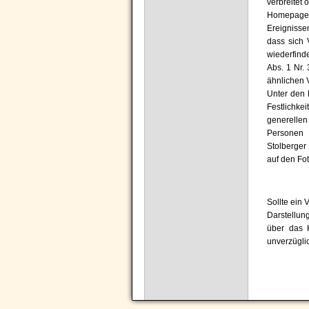
verbreitet 
Homepage b
Ereignisse
dass sich 
wiederfind
Abs. 1 Nr.
ähnlichen 
Unter den 
Festlichke
generelle
Personen 
Stolberger
auf den Fot
Sollte ein 
Darstellun
über das 
unverzügli
Navigation