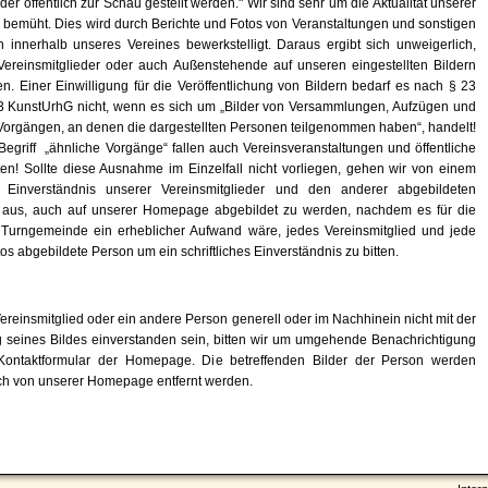
oder öffentlich zur Schau gestellt werden." Wir sind sehr um die Aktualität unserer
emüht. Dies wird durch Berichte und Fotos von Veranstaltungen und sonstigen
n innerhalb unseres Vereines bewerkstelligt. Daraus ergibt sich unweigerlich,
Vereinsmitglieder oder auch Außenstehende auf unseren eingestellten Bildern
en. Einer Einwilligung für die Veröffentlichung von Bildern bedarf es nach § 23
 3 KunstUrhG nicht, wenn es sich um „Bilder von Versammlungen, Aufzügen und
Vorgängen, an denen die dargestellten Personen teilgenommen haben“, handelt!
Begriff „ähnliche Vorgänge“ fallen auch Vereinsveranstaltungen und öffentliche
iten! Sollte diese Ausnahme im Einzelfall nicht vorliegen, gehen wir von einem
n Einverständnis unserer Vereinsmitglieder und den anderer abgebildeten
aus, auch auf unserer Homepage abgebildet zu werden, nachdem es für die
 Turngemeinde ein erheblicher Aufwand wäre, jedes Vereinsmitglied und jede
os abgebildete Person um ein schriftliches Einverständnis zu bitten.
Vereinsmitglied oder ein andere Person generell oder im Nachhinein nicht mit der
g seines Bildes einverstanden sein, bitten wir um umgehende Benachrichtigung
Kontaktformular der Homepage. Die betreffenden Bilder der Person werden
ch von unserer Homepage entfernt werden.