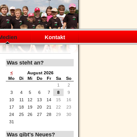
Medien
Kontakt
Was steht an?
<
August 2026
ntag
enstag
ttwoch
nnerstag
eitag
mstag
nntag
Mo
Di
Mi
Do
Fr
Sa
So
1
2
3
4
5
6
7
8
9
10
11
12
13
14
15
16
17
18
19
20
21
22
23
24
25
26
27
28
29
30
31
Was gibt's Neues?