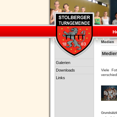
Navigation
überspring
H
Medien
Medie
Navigation
Galerien
überspringen
Downloads
Viele F
verschied
Links
Grundsätzl