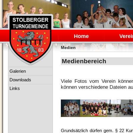
Navigation
überspringen
Home
Verei
Medien
Medienbereich
Navigation
Galerien
überspringen
Downloads
Viele Fotos vom Verein könne
können verschiedene Dateien au
Links
Grundsätzlich dürfen gem. § 22 Kuns