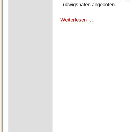
Ludwigshafen angeboten.
Weiterlesen …
Deutsche
Meisterschaften
im
Schleuderballwerfen