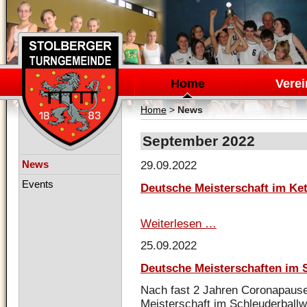
Navigation
überspringen
Home
Verei
Home
>
News
September 2022
Navigation
News
29.09.2022
überspringen
Events
Deutsche Meisterschaft im Ket
Weiterlesen …
Deutsche
Meisterschaft
25.09.2022
im
Kettlebell
Deutsche Meisterschaften im 
Nach fast 2 Jahren Coronapaus
Meisterschaft im Schleuderballw