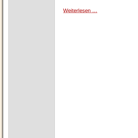
Weiterlesen …
Leichtathletik:
Jugendwerfertag
in
Übach-
Palenberg