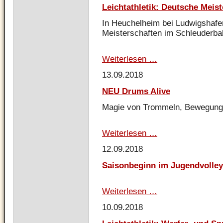
in
Leichtathletik: Deutsche Meis
Übach-
Palenberg
In Heuchelheim bei Ludwigshafe
Meisterschaften im Schleuderbal
Weiterlesen …
Leichtathletik:
Deutsche
13.09.2018
Meisterschaften
im
NEU Drums Alive
Schleuderball
Magie von Trommeln, Bewegung
Weiterlesen …
NEU
Drums
12.09.2018
Alive
Saisonbeginn im Jugendvolley
Weiterlesen …
Saisonbeginn
im
10.09.2018
Jugendvolleyball