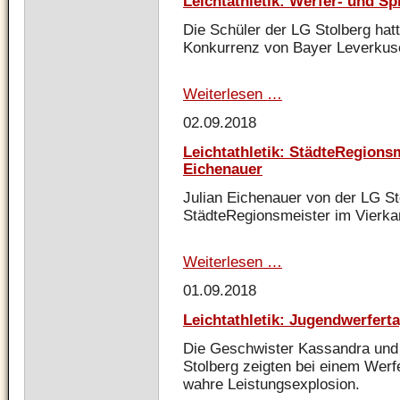
Leichtathletik: Werfer- und Sp
Die Schüler der LG Stolberg hatt
Konkurrenz von Bayer Leverkuse
Weiterlesen …
Leichtathletik:
Werfer-
02.09.2018
und
Springertag
Leichtathletik: StädteRegionsm
in
Eichenauer
Leichlingen
Julian Eichenauer von der LG St
StädteRegionsmeister im Vierka
Weiterlesen …
Leichtathletik:
StädteRegionsmeiste
01.09.2018
für
Julian
Leichtathletik: Jugendwerfert
Eichenauer
Die Geschwister Kassandra und
Stolberg zeigten bei einem Werf
wahre Leistungsexplosion.