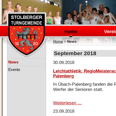
Navigation
überspringen
Home
Verei
Home
>
News
September 2018
Navigation
News
30.09.2018
überspringen
Events
Leichtathletik: RegioMeisters
Palenberg
In Übach-Palenberg fanden die R
Werfer der Senioren statt.
Weiterlesen …
Leichtathletik:
RegioMeisterschafte
23.09.2018
Senioren