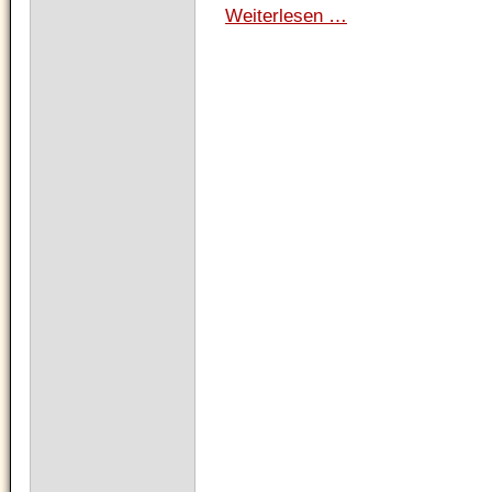
Weiterlesen …
Weibliche
U20-
Mannschaft
DM
auf
Platz
9,
Felipa
Herrmann
15.
im
Einzel