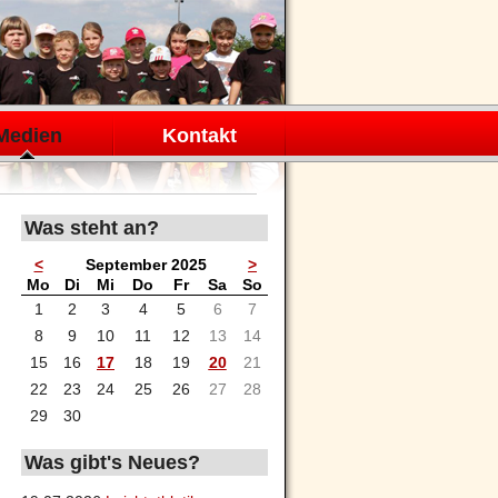
Medien
Kontakt
Was steht an?
<
September 2025
>
ntag
enstag
ttwoch
nnerstag
eitag
mstag
nntag
Mo
Di
Mi
Do
Fr
Sa
So
1
2
3
4
5
6
7
8
9
10
11
12
13
14
15
16
17
18
19
20
21
22
23
24
25
26
27
28
29
30
Was gibt's Neues?