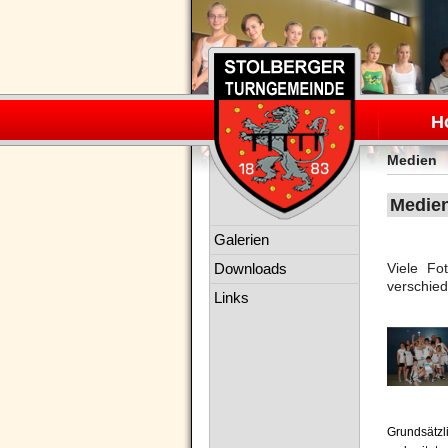
Navigation
überspring
H
Medien
Medie
Navigation
Galerien
überspringen
Downloads
Viele F
verschied
Links
Grundsätzl