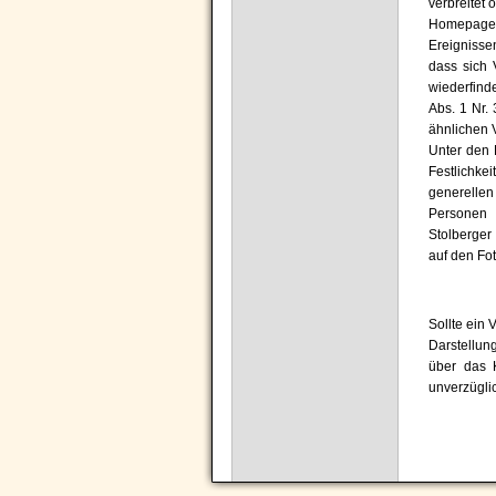
verbreitet 
Homepage b
Ereignisse
dass sich 
wiederfind
Abs. 1 Nr.
ähnlichen 
Unter den 
Festlichke
generelle
Personen 
Stolberger
auf den Fot
Sollte ein 
Darstellun
über das 
unverzügli
Navigation