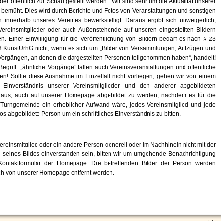
oder öffentlich zur Schau gestellt werden." Wir sind sehr um die Aktualität unserer
emüht. Dies wird durch Berichte und Fotos von Veranstaltungen und sonstigen
n innerhalb unseres Vereines bewerkstelligt. Daraus ergibt sich unweigerlich,
Vereinsmitglieder oder auch Außenstehende auf unseren eingestellten Bildern
en. Einer Einwilligung für die Veröffentlichung von Bildern bedarf es nach § 23
 3 KunstUrhG nicht, wenn es sich um „Bilder von Versammlungen, Aufzügen und
Vorgängen, an denen die dargestellten Personen teilgenommen haben“, handelt!
Begriff „ähnliche Vorgänge“ fallen auch Vereinsveranstaltungen und öffentliche
iten! Sollte diese Ausnahme im Einzelfall nicht vorliegen, gehen wir von einem
n Einverständnis unserer Vereinsmitglieder und den anderer abgebildeten
aus, auch auf unserer Homepage abgebildet zu werden, nachdem es für die
 Turngemeinde ein erheblicher Aufwand wäre, jedes Vereinsmitglied und jede
os abgebildete Person um ein schriftliches Einverständnis zu bitten.
Vereinsmitglied oder ein andere Person generell oder im Nachhinein nicht mit der
g seines Bildes einverstanden sein, bitten wir um umgehende Benachrichtigung
Kontaktformular der Homepage. Die betreffenden Bilder der Person werden
ch von unserer Homepage entfernt werden.