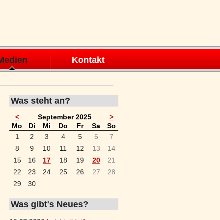
Medien
Kontakt
Was steht an?
<
September 2025
>
ntag
enstag
ttwoch
nnerstag
eitag
mstag
nntag
Mo
Di
Mi
Do
Fr
Sa
So
1
2
3
4
5
6
7
8
9
10
11
12
13
14
15
16
17
18
19
20
21
22
23
24
25
26
27
28
29
30
Was gibt's Neues?