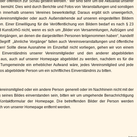
oder öffentlich zur Schau gestellt werden." Wir sind sehr um die Aktualität unserer
emüht. Dies wird durch Berichte und Fotos von Veranstaltungen und sonstigen
n innerhalb unseres Vereines bewerkstelligt. Daraus ergibt sich unweigerlich,
Vereinsmitglieder oder auch Außenstehende auf unseren eingestellten Bildern
en. Einer Einwilligung für die Veröffentlichung von Bildern bedarf es nach § 23
 3 KunstUrhG nicht, wenn es sich um „Bilder von Versammlungen, Aufzügen und
Vorgängen, an denen die dargestellten Personen teilgenommen haben“, handelt!
Begriff „ähnliche Vorgänge“ fallen auch Vereinsveranstaltungen und öffentliche
iten! Sollte diese Ausnahme im Einzelfall nicht vorliegen, gehen wir von einem
n Einverständnis unserer Vereinsmitglieder und den anderer abgebildeten
aus, auch auf unserer Homepage abgebildet zu werden, nachdem es für die
 Turngemeinde ein erheblicher Aufwand wäre, jedes Vereinsmitglied und jede
os abgebildete Person um ein schriftliches Einverständnis zu bitten.
Vereinsmitglied oder ein andere Person generell oder im Nachhinein nicht mit der
g seines Bildes einverstanden sein, bitten wir um umgehende Benachrichtigung
Kontaktformular der Homepage. Die betreffenden Bilder der Person werden
ch von unserer Homepage entfernt werden.