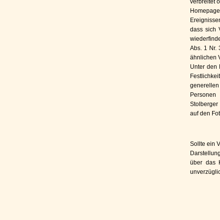
verbreitet 
Homepage b
Ereignisse
dass sich 
wiederfind
Abs. 1 Nr.
ähnlichen 
Unter den 
Festlichke
generelle
Personen 
Stolberger
auf den Fot
Sollte ein 
Darstellun
über das 
unverzügli
Navigation