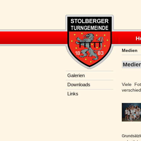
Navigation
überspring
H
Medien
Medie
Navigation
Galerien
überspringen
Downloads
Viele F
verschied
Links
Grundsätzl