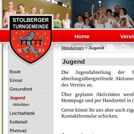
Navigation
überspringen
Home
Verei
Abteilungen
>
Jugend
Jugend
Navigation
Boule
Die Jugendabteilung der St
überspringen
abteilungsübergreifende Aktione
Einrad
des Vereins an.
Gesundheit
Über geplante Aktivitäten werd
Jugend
Homepage und per Handzettel in 
Aktivitäten
Gerne könnt ihr uns aber auch ei
Leichtathletik
Kontaktformular schicken.
Kettlebell
Rhönrad