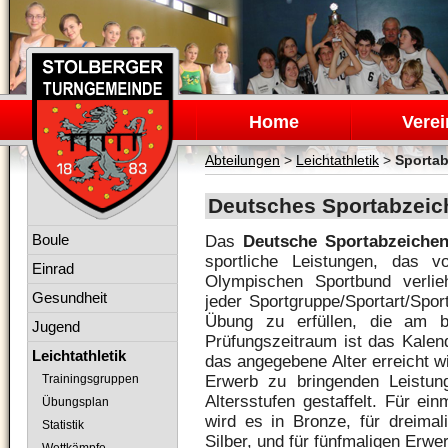
Navigation
überspringen
Home
Verei
Abteilungen
>
Leichtathletik
>
Sporta
Deutsches Sportabzeic
Navigation
Boule
Das
Deutsche Sportabzeiche
überspringen
sportliche Leistungen, das 
Einrad
Olympischen Sportbund verlie
Gesundheit
jeder Sportgruppe/Sportart/Spor
Übung zu erfüllen, die am b
Jugend
Prüfungszeitraum ist das Kalen
Leichtathletik
das angegebene Alter erreicht wi
Erwerb zu bringenden Leistun
Trainingsgruppen
Altersstufen gestaffelt. Für ei
Übungsplan
wird es in Bronze, für dreimal
Statistik
Silber, und für fünfmaligen Erwe