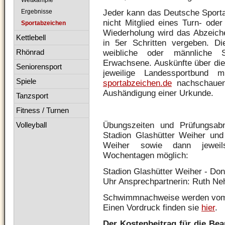
Wettkämpfe
Jeder kann das Deutsche Sport
Ergebnisse
nicht Mitglied eines Turn- oder
Sportabzeichen
Wiederholung wird das Abzeich
Kettlebell
in 5er Schritten vergeben. Die
Rhönrad
weibliche oder männliche S
Erwachsene. Auskünfte über die 
Seniorensport
jeweilige Landessportbund
Spiele
sportabzeichen.de
nachschauen.
Aushändigung einer Urkunde.
Tanzsport
Fitness / Turnen
Übungszeiten und Prüfungsa
Volleyball
Stadion Glashütter Weiher und
Weiher sowie dann jeweil
Wochentagen möglich:
Stadion Glashütter Weiher - Don
Uhr Ansprechpartnerin: Ruth Ne
Schwimmnachweise werden vo
Einen Vordruck finden sie
hier
.
Der Kostenbeitrag für die Bear