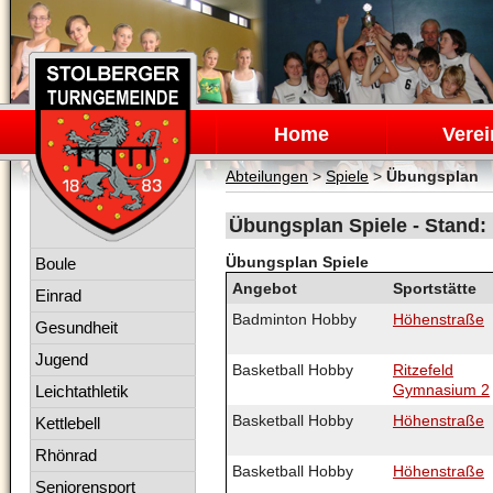
Navigation
überspringen
Home
Verei
Abteilungen
>
Spiele
>
Übungsplan
Übungsplan Spiele - Stand:
Navigation
Übungsplan Spiele
Boule
überspringen
Angebot
Sportstätte
Einrad
Badminton Hobby
Höhenstraße
Gesundheit
Jugend
Basketball Hobby
Ritzefeld
Gymnasium 2
Leichtathletik
Basketball Hobby
Höhenstraße
Kettlebell
Rhönrad
Basketball Hobby
Höhenstraße
Seniorensport