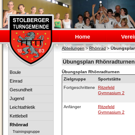
Navigation
überspringen
Home
Verei
Abteilungen
>
Rhönrad
>
Übungspla
Übungsplan Rhönradturnen 
Navigation
Übungsplan Rhönradturnen
Boule
überspringen
Zielgruppe
Sportstätte
Einrad
Fortgeschrittene
Ritzefeld
Gesundheit
Gymnasium 2
Jugend
Anfänger
Ritzefeld
Leichtathletik
Gymnasium 2
Kettlebell
Rhönrad
Trainingsgruppe