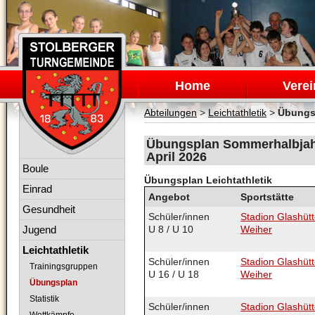
Navigation
überspringen
Home
Verei
Abteilungen
>
Leichtathletik
>
Übungs
Übungsplan Sommerhalbjahr L
April 2026
Navigation
Boule
überspringen
Übungsplan Leichtathletik
Einrad
Angebot
Sportstätte
Gesundheit
Schüler/innen
Stadion Glashütt
Jugend
U 8 / U 10
Weiher
Leichtathletik
Schüler/innen
Stadion Glashütt
Trainingsgruppen
U 16 / U 18
Weiher
Übungsplan
Statistik
Schüler/innen
Stadion Glashütt