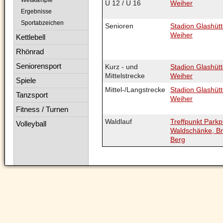
Wettkämpfe
U 12 / U 16
Weiher
Ergebnisse
Sportabzeichen
Senioren
Stadion Glashütt
Weiher
Kettlebell
Rhönrad
Seniorensport
Kurz - und
Stadion Glashütt
Mittelstrecke
Weiher
Spiele
Mittel-/Langstrecke
Stadion Glashütt
Tanzsport
Weiher
Fitness / Turnen
Waldlauf
Treffpunkt Parkp
Volleyball
Waldschänke, Br
Berg
Navigation
überspringen