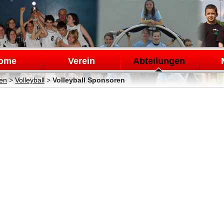
en
ome
Verein
Abteilungen
gen
>
Volleyball
>
Volleyball Sponsoren