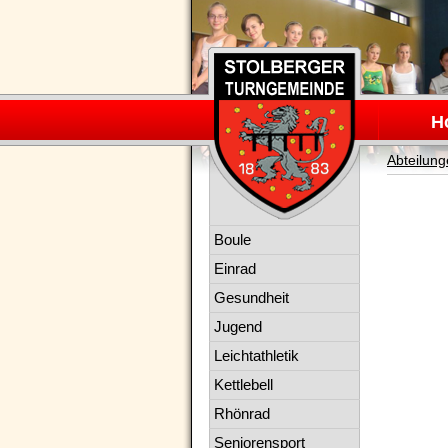
Navigation
überspring
H
Abteilun
Navigation
Boule
überspringen
Einrad
Gesundheit
Jugend
Leichtathletik
Kettlebell
Rhönrad
Seniorensport