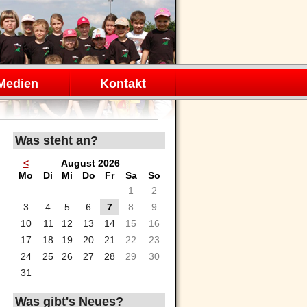
Medien
Kontakt
Was steht an?
<
August 2026
ntag
enstag
ttwoch
nnerstag
eitag
mstag
nntag
Mo
Di
Mi
Do
Fr
Sa
So
1
2
3
4
5
6
7
8
9
10
11
12
13
14
15
16
17
18
19
20
21
22
23
24
25
26
27
28
29
30
31
Was gibt's Neues?