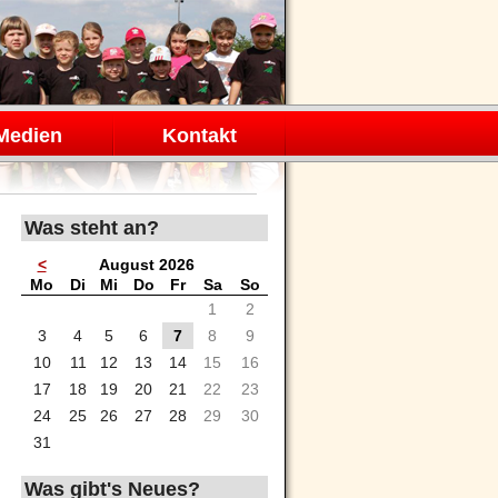
Medien
Kontakt
Was steht an?
<
August 2026
ntag
enstag
ttwoch
nnerstag
eitag
mstag
nntag
Mo
Di
Mi
Do
Fr
Sa
So
1
2
3
4
5
6
7
8
9
10
11
12
13
14
15
16
17
18
19
20
21
22
23
24
25
26
27
28
29
30
31
Was gibt's Neues?