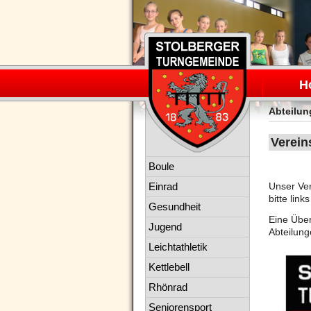
Navigation
überspring
H
Abteilu
Verein
Navigation
Boule
überspringen
Einrad
Unser Ver
bitte lin
Gesundheit
Eine Über
Jugend
Abteilung
Leichtathletik
Kettlebell
Rhönrad
Seniorensport