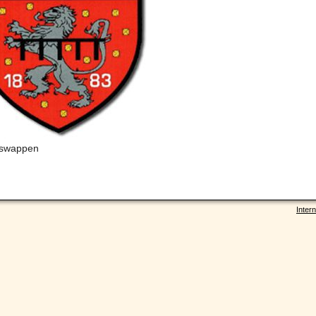
nswappen
Intern