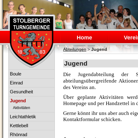
Navigation
überspringen
Home
Verei
Abteilungen
>
Jugend
Jugend
Navigation
Boule
Die Jugendabteilung der St
überspringen
abteilungsübergreifende Aktione
Einrad
des Vereins an.
Gesundheit
Über geplante Aktivitäten werd
Jugend
Homepage und per Handzettel in 
Aktivitäten
Gerne könnt ihr uns aber auch ei
Leichtathletik
Kontaktformular schicken.
Kettlebell
Rhönrad