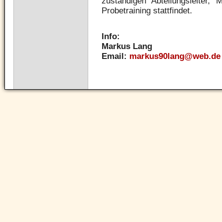
zuständigen Abteilungsleiter
Probetraining stattfindet.
Info:
Markus Lang
Email:
markus90lang@web.de
Navigation
überspringen