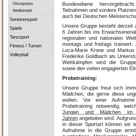
Bundesebene hervorgebrac
Übungsplan
Teilnahmen und vordere Platzie
Wettkämpfe
auch bei Deutschen Meisterscha
Seniorensport
Unsere Gruppe besteht derzeit 
Spiele
6 Jahren bis ins Erwachsenenalt
Tanzsport
regionalen und nationalen Wet
montags und freitags trainiert
Fitness / Turnen
Luca-Marie Krone und Markus
Volleyball
Frederike Goldbach als Unterst
Wettkämpfen wird die Gruppe
sowie den vielen engagierten Elt
Probetraining:
Unsere Gruppe freut sich imme
Mädchen, die gerne diese unge
wollen. Vor einer Aufnahm
Probetraining notwendig, welc
Jungen und Mädchen im
Jahren
angeboten wird. Aufgrun
in dieser Sportart können wir l
Aufnahme in die Gruppe ermög