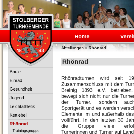
Navigation
überspringen
Home
Verei
Abteilungen
>
Rhönrad
Rhönrad
Navigation
Boule
überspringen
Rhönradturnen wird seit 1
Einrad
Zusammenschluss mit dem Tur
Gesundheit
Breinig 1893 e.V. betrieben
bewegt sich nicht nur die Turne
Jugend
der Turner, sondern au
Leichtathletik
Sportgerät und es werden versc
Elemente im und außerhalb de
Kettlebell
vollführt. In den letzten 30 Ja
Rhönrad
die Gruppe viele erfolg
Trainingsgruppe
Turnerinnen und Turner auf Lan