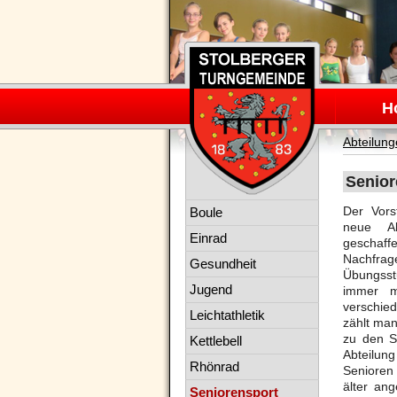
Navigation
überspring
H
Abteilun
Senior
Navigation
Der Vor
Boule
überspringen
neue Ab
Einrad
gesch
Nach
Gesundheit
Übungss
Jugend
immer m
verschi
Leichtathletik
zählt ma
zu den S
Kettlebell
Abteilun
Rhönrad
Se
ni
oren
älter an
Seniorensport