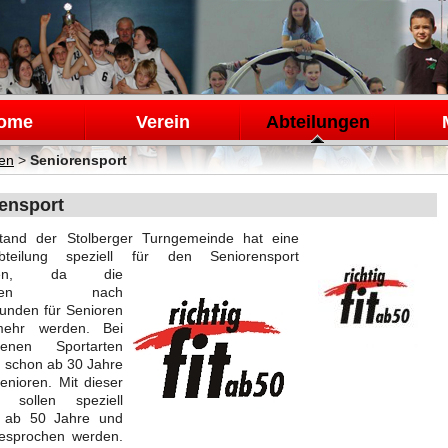
en
ome
Verein
Abteilungen
gen
>
Seniorensport
ensport
stand der
Stolberger
Turngemeinde
hat eine
teilung speziell für den Seniorensport
affen, da die
fragen nach
tunden
für Senioren
ehr werden. Bei
edenen Sportarten
n schon ab 30 Jahre
enioren. Mit dieser
g sollen speziell
 ab 50 Jahre und
gesprochen werden.