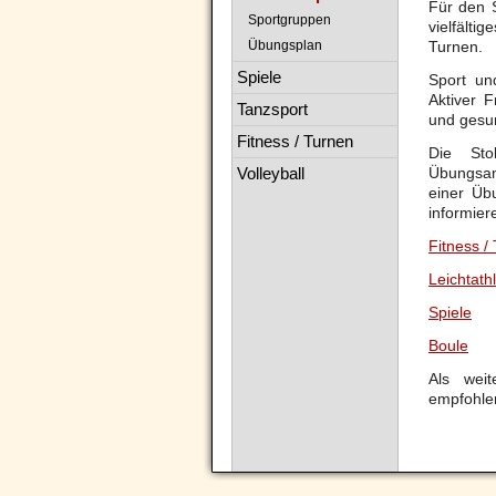
Für den S
Sportgruppen
vielfälti
Übungsplan
Turnen.
Spiele
Sport un
Aktiver Fr
Tanzsport
und gesu
Fitness / Turnen
Die
Sto
Volleyball
Übungsan
einer
Üb
informier
Fitness /
Leichtathl
Spiele
Boule
Als weit
empfohle
Navigation
überspringen