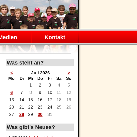
Medien
Kontakt
Was steht an?
<
Juli 2026
>
ntag
enstag
ttwoch
nnerstag
eitag
mstag
nntag
Mo
Di
Mi
Do
Fr
Sa
So
1
2
3
4
5
6
7
8
9
10
11
12
13
14
15
16
17
18
19
20
21
22
23
24
25
26
27
28
29
30
31
Was gibt's Neues?