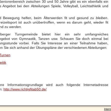
eniorenbereich zwischen 30 und 50 Jahre gibt es ein ebenfalls ein
ges Angebot bei den Abteilungen Spiele, Volleyball, Leichtathletik und
d Bewegung helfen, beim Älterwerden fit und gesund zu
bleiben
.
eizeit
sport
ist auch unübertroffen, wenn es darum geht, wieder fit
nd zu
werden
.
lberger
Turngemeinde
bietet hier ein sehr umfangreiches
gebot von Gymnastik, Tanzen usw. Schauen Sie doch einmal bei
ungsstunde
vorbei. Falls Sie Interesse an einer Teilnahme haben,
en Sie sich anhand der
Übungspläne der verschiedenen Abteilungen:
 Turnen
eitik
ere Informationsgrundlage wird auch folgende Internetadresse
n:
http://www.richtigfitab50.de/
Intern