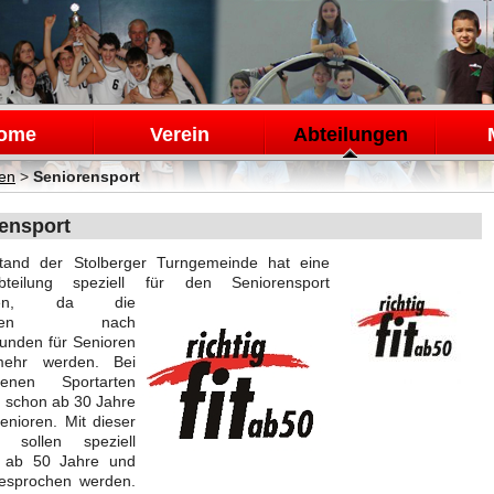
en
ome
Verein
Abteilungen
gen
>
Seniorensport
ensport
stand der
Stolberger
Turngemeinde
hat eine
teilung speziell für den Seniorensport
affen, da die
fragen nach
tunden
für Senioren
ehr werden. Bei
edenen Sportarten
n schon ab 30 Jahre
enioren. Mit dieser
g sollen speziell
 ab 50 Jahre und
gesprochen werden.