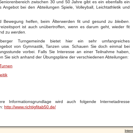
eniorenbereich zwischen 30 und 50 Jahre gibt es ein ebenfalls ein
ges Angebot bei den Abteilungen Spiele, Volleyball, Leichtathletik und
d Bewegung helfen, beim Älterwerden fit und gesund zu
bleiben
.
eizeit
sport
ist auch unübertroffen, wenn es darum geht, wieder fit
nd zu
werden
.
lberger
Turngemeinde
bietet hier ein sehr umfangreiches
gebot von Gymnastik, Tanzen usw. Schauen Sie doch einmal bei
ungsstunde
vorbei. Falls Sie Interesse an einer Teilnahme haben,
en Sie sich anhand der
Übungspläne der verschiedenen Abteilungen:
 Turnen
eitik
ere Informationsgrundlage wird auch folgende Internetadresse
n:
http://www.richtigfitab50.de/
Intern