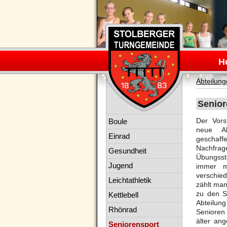
Navigation
überspring
H
Abteilun
Senior
Navigation
Der Vor
Boule
überspringen
neue Ab
Einrad
gesch
Nach
Gesundheit
Übungss
Jugend
immer m
verschi
Leichtathletik
zählt ma
zu den S
Kettlebell
Abteilun
Rhönrad
Se
ni
oren
älter an
Seniorensport