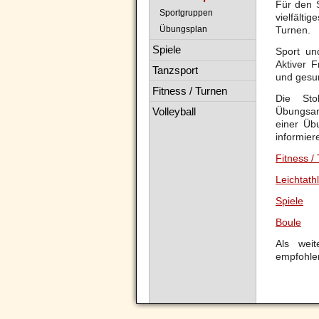
Für den S
Sportgruppen
vielfälti
Übungsplan
Turnen.
Spiele
Sport un
Aktiver Fr
Tanzsport
und gesu
Fitness / Turnen
Die
Sto
Volleyball
Übungsan
einer
Üb
informier
Fitness /
Leichtathl
Spiele
Boule
Als weit
empfohle
Navigation
überspringen