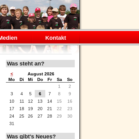
Medien
Kontakt
Was steht an?
<
August 2026
ntag
enstag
ttwoch
nnerstag
eitag
mstag
nntag
Mo
Di
Mi
Do
Fr
Sa
So
1
2
3
4
5
6
7
8
9
10
11
12
13
14
15
16
17
18
19
20
21
22
23
24
25
26
27
28
29
30
31
Was gibt's Neues?