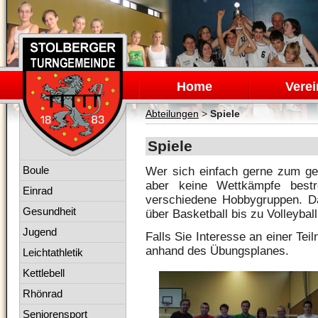
Navigation
überspringen
Home
Verei
Abteilungen
>
Spiele
Spiele
Navigation
Boule
Wer sich einfach gerne zum ge
überspringen
aber keine Wettkämpfe bestr
Einrad
verschiedene Hobbygruppen. D
Gesundheit
über Basketball bis zu Volleybal
Jugend
Falls Sie Interesse an einer Tei
anhand des Übungsplanes.
Leichtathletik
Kettlebell
Rhönrad
Seniorensport