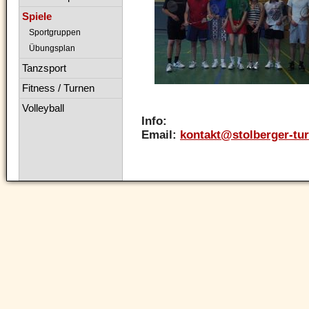
Spiele
Sportgruppen
Übungsplan
Tanzsport
Fitness / Turnen
Volleyball
Info:
Email:
kontakt@stolberger-tu
Navigation
überspringen