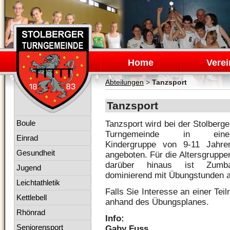
Navigation
überspringen
Home
Verei
Abteilungen
>
Tanzsport
Tanzsport
Navigation
Boule
Tanzsport wird bei der Stolberge
überspringen
Turngemeinde in eine
Einrad
Kindergruppe von 9-11 Jahre
Gesundheit
angeboten. Für die Altersgruppe
darüber hinaus ist Zumb
Jugend
dominierend mit Übungstunden 
Leichtathletik
Falls Sie Interesse an einer Tei
Kettlebell
anhand des Übungsplanes.
Rhönrad
Info:
Seniorensport
Gaby Fuss