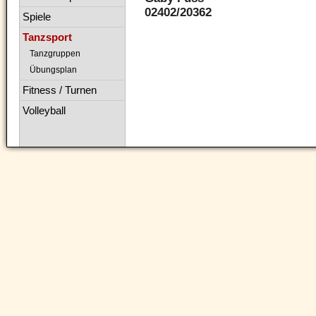
02402/20362
Spiele
Tanzsport
Tanzgruppen
Übungsplan
Fitness / Turnen
Volleyball
Navigation
überspringen