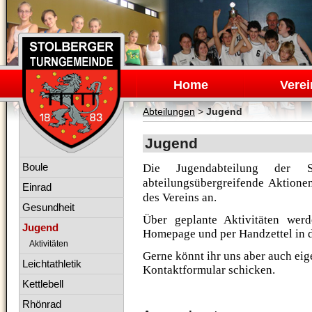
Navigation
überspringen
Home
Verei
Abteilungen
>
Jugend
Jugend
Navigation
Boule
Die Jugendabteilung der St
überspringen
abteilungsübergreifende Aktione
Einrad
des Vereins an.
Gesundheit
Über geplante Aktivitäten werd
Jugend
Homepage und per Handzettel in 
Aktivitäten
Gerne könnt ihr uns aber auch ei
Leichtathletik
Kontaktformular schicken.
Kettlebell
Rhönrad