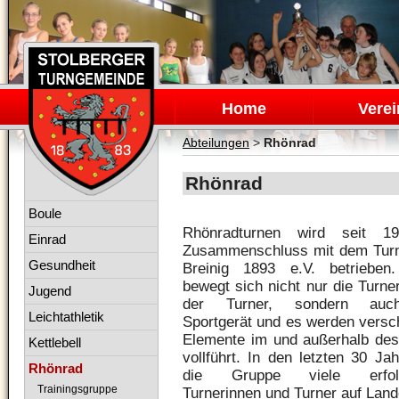
Navigation
überspringen
Home
Verei
Abteilungen
>
Rhönrad
Rhönrad
Navigation
Boule
überspringen
Rhönradturnen wird seit 1
Einrad
Zusammenschluss mit dem Tur
Gesundheit
Breinig 1893 e.V. betrieben
bewegt sich nicht nur die Turne
Jugend
der Turner, sondern au
Leichtathletik
Sportgerät und es werden versc
Elemente im und außerhalb de
Kettlebell
vollführt. In den letzten 30 Ja
Rhönrad
die Gruppe viele erfolg
Trainingsgruppe
Turnerinnen und Turner auf Lan