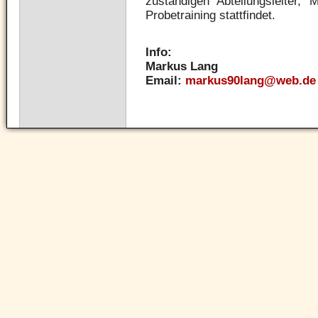
zuständigen Abteilungsleiter
Probetraining stattfindet.
Info:
Markus Lang
Email:
markus90lang@web.de
Navigation
überspringen