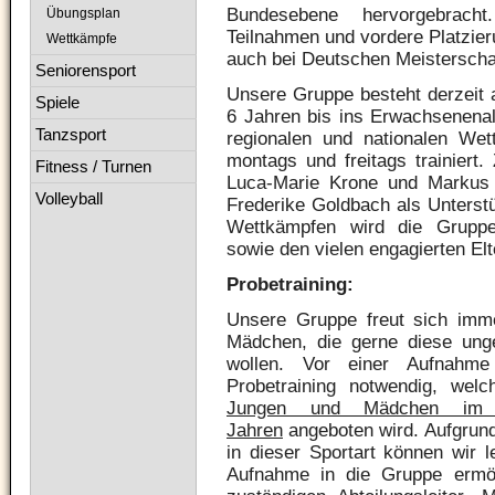
Bundesebene hervorgebrac
Übungsplan
Teilnahmen und vordere Platzie
Wettkämpfe
auch bei Deutschen Meisterscha
Seniorensport
Unsere Gruppe besteht derzeit 
Spiele
6 Jahren bis ins Erwachsenenalt
Tanzsport
regionalen und nationalen Wet
montags und freitags trainiert
Fitness / Turnen
Luca-Marie Krone und Markus
Volleyball
Frederike Goldbach als Unterst
Wettkämpfen wird die Gruppe
sowie den vielen engagierten Elt
Probetraining:
Unsere Gruppe freut sich imme
Mädchen, die gerne diese unge
wollen. Vor einer Aufnahm
Probetraining notwendig, welc
Jungen und Mädchen im
Jahren
angeboten wird. Aufgrun
in dieser Sportart können wir l
Aufnahme in die Gruppe ermög