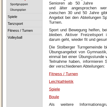
Se
ni
oren ab 50 Jahre
Sportgruppen
und älter angesprochen wer
Übungsplan
zwischen 30 und 50 Jahre gibt 
Spiele
Angebot bei den Abteilungen Spie
Turnen.
Tanzsport
Sport und Bewegung helfen, be
Fitness / Turnen
bleiben
. Aktiver Freizeit
sport
i
Volleyball
darum geht, wieder fit und gesu
Die
Stolberger
Turngemeinde
bi
Übungsangebot von Gymnastik
einmal bei einer
Übungsstunde
v
Teilnahme haben, informieren 
der verschiedenen Abteilungen:
Fitness / Turnen
Leichtathleitik
Spiele
Boule
Als weitere Informationsg