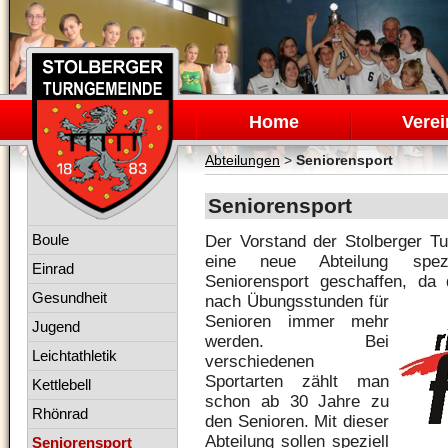
Navigation
überspringen
Home
Verei
Abteilungen
>
Seniorensport
Seniorensport
Navigation
Boule
Der Vorstand der
Stolberger
Tu
überspringen
eine neue Abteilung spez
Einrad
Seniorensport geschaffen, da 
Gesundheit
nach
Übungsstunden
für
Senioren immer mehr
Jugend
werden. Bei
Leichtathletik
verschiedenen
Sportarten zählt man
Kettlebell
schon ab 30 Jahre zu
Rhönrad
den Senioren. Mit dieser
Abteilung sollen speziell
Seniorensport