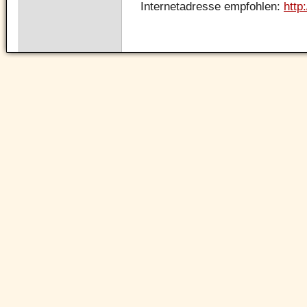
Internetadresse empfohlen:
http
Navigation
überspringen