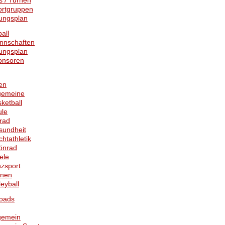
s / Turnen
ortgruppen
ungsplan
ball
nnschaften
ungsplan
onsoren
en
gemeine
ketball
ule
rad
sundheit
chtathletik
önrad
ele
zsport
rnen
leyball
oads
gemein