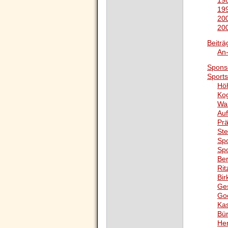
198
199
200
200
Beiträ
An
Spons
Sports
Hö
Ko
Wa
Auf
Pr
Ste
Spo
Spo
Ber
Rit
Bi
Ge
Go
Ka
Bü
He