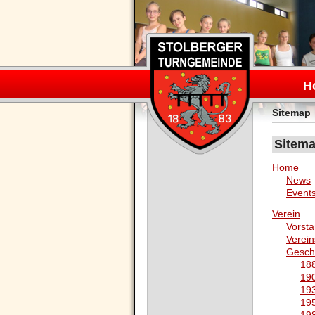
Navigation
überspring
H
Sitemap
Sitem
Home
News
Event
Verein
Vorst
Verei
Gesch
188
190
193
195