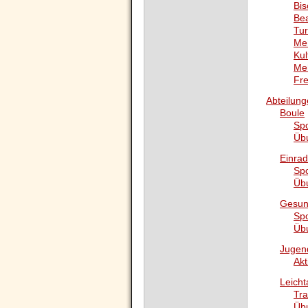
Bis
Bea
Tur
Meh
Kul
Meh
Fre
Abteilun
Boule
Sp
Üb
Einrad
Sp
Üb
Gesun
Sp
Üb
Jugen
Akt
Leicht
Tra
Üb