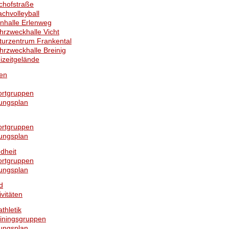
chofstraße
chvolleyball
nhalle Erlenweg
rzweckhalle Vicht
turzentrum Frankental
rzweckhalle Breinig
izeitgelände
gen
ortgruppen
ungsplan
ortgruppen
ungsplan
dheit
ortgruppen
ungsplan
d
ivitäten
athletik
iningsgruppen
ungsplan