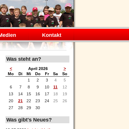
Medien
Kontakt
Was steht an?
<
April 2026
>
ntag
enstag
ttwoch
nnerstag
eitag
mstag
nntag
Mo
Di
Mi
Do
Fr
Sa
So
1
2
3
4
5
6
7
8
9
10
11
12
13
14
15
16
17
18
19
20
21
22
23
24
25
26
27
28
29
30
Was gibt's Neues?