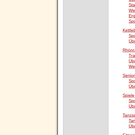
Sta
We
Er
Sp
Kettleb
Sp
Üb
Rhönr
Tra
Üb
We
Senio
Sp
Üb
Spiele
Sp
Üb
Tanzs
Ta
Üb