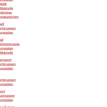
tistik
ttkämpfe
gebnisse
ortabzeichen
ell
ortgruppen
ungsplan
ad
iningsgruppe
ungsplan
ttkämpfe
rensport
ortgruppen
ungsplan
ortgruppen
ungsplan
port
nzgruppen
ungsplan