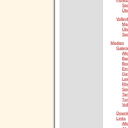
Fitnes
Sp
Üb
Volley
Ma
Üb
Sp
Medien
Galeri
All
Bas
Bo
Ein
Ge
Lei
Rh
Spi
Tan
Tu
Vol
Downl
Links
All