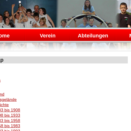
en
ome
Verein
Abteilungen
ap
s
and
nsgelände
ichte
3 bis 1908
8 bis 1933
3 bis 1958
8 bis 1983