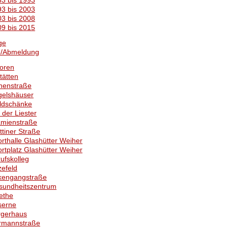
3 bis 1993
3 bis 2003
3 bis 2008
9 bis 2015
ge
-/Abmeldung
oren
tätten
henstraße
gelshäuser
ldschänke
 der Liester
ämienstraße
ttiner Straße
rthalle Glashütter Weiher
rtplatz Glashütter Weiher
ufskolleg
zefeld
rkengangstraße
sundheitszentrum
ethe
serne
rgerhaus
rmannstraße