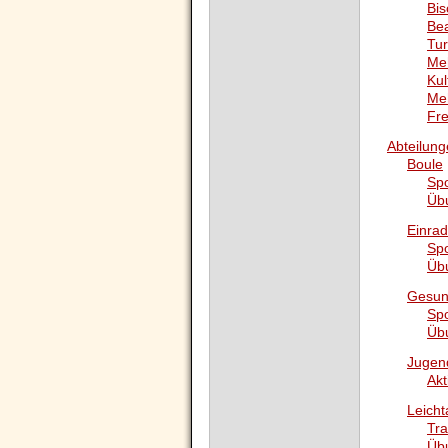
Bis
Bea
Tur
Meh
Kul
Meh
Fre
Abteilun
Boule
Sp
Üb
Einrad
Sp
Üb
Gesun
Sp
Üb
Jugen
Akt
Leicht
Tra
Üb