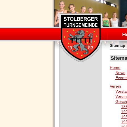
Navigation
überspring
H
Sitemap
Sitem
Home
News
Event
Verein
Vorst
Verei
Gesch
188
190
193
195