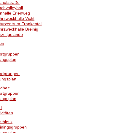
chofstraße
chvolleyball
nhalle Erlenweg
rzweckhalle Vicht
turzentrum Frankental
rzweckhalle Breinig
izeitgelände
gen
ortgruppen
ungsplan
ortgruppen
ungsplan
dheit
ortgruppen
ungsplan
d
ivitäten
athletik
iningsgruppen
ungsplan