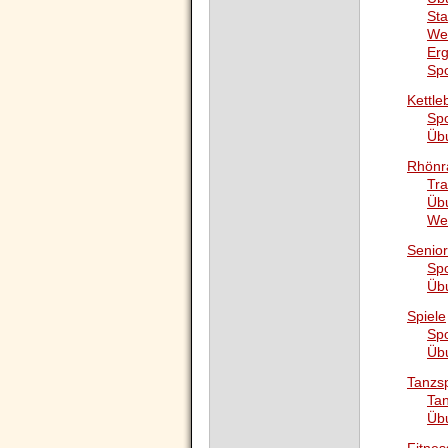
Sta
We
Er
Sp
Kettleb
Sp
Üb
Rhönr
Tra
Üb
We
Senio
Sp
Üb
Spiele
Sp
Üb
Tanzs
Ta
Üb