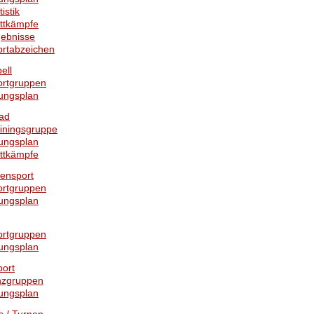
tistik
ttkämpfe
gebnisse
ortabzeichen
ell
ortgruppen
ungsplan
ad
iningsgruppe
ungsplan
ttkämpfe
rensport
ortgruppen
ungsplan
ortgruppen
ungsplan
port
nzgruppen
ungsplan