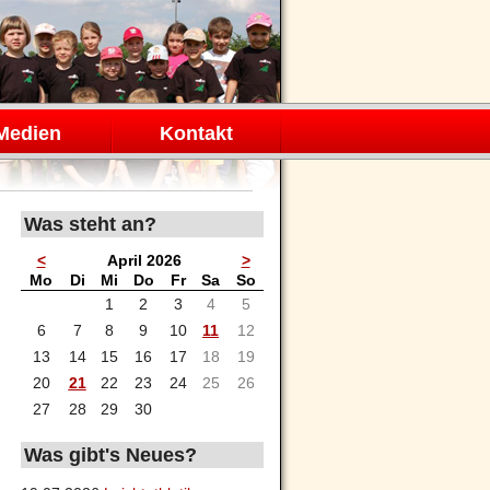
Medien
Kontakt
Was steht an?
<
April 2026
>
ntag
enstag
ttwoch
nnerstag
eitag
mstag
nntag
Mo
Di
Mi
Do
Fr
Sa
So
1
2
3
4
5
6
7
8
9
10
11
12
13
14
15
16
17
18
19
20
21
22
23
24
25
26
27
28
29
30
Was gibt's Neues?