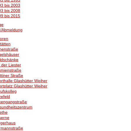
3 bis 1993
3 bis 2003
3 bis 2008
9 bis 2015
ge
-/Abmeldung
oren
tätten
henstraße
gelshäuser
ldschänke
 der Liester
ämienstraße
ttiner Straße
rthalle Glashütter Weiher
rtplatz Glashütter Weiher
ufskolleg
zefeld
rkengangstraße
sundheitszentrum
ethe
serne
rgerhaus
rmannstraße