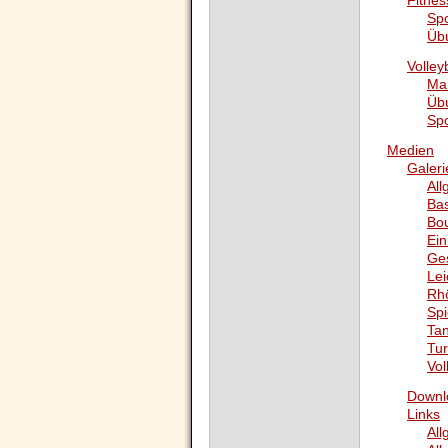
Fitnes
Sp
Üb
Volley
Ma
Üb
Sp
Medien
Galeri
All
Bas
Bo
Ein
Ge
Lei
Rh
Spi
Tan
Tu
Vol
Downl
Links
All