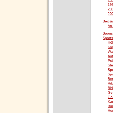
198
199
200
200
Beiträ
An
Spons
Sports
Hö
Ko
Wa
Auf
Pr
Ste
Spo
Spo
Ber
Rit
Bi
Ge
Go
Ka
Bü
He