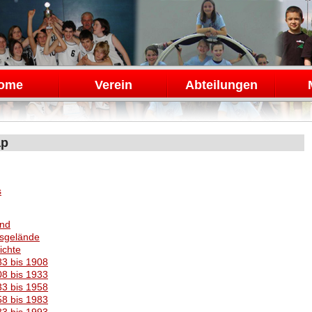
en
ome
Verein
Abteilungen
ap
s
and
nsgelände
ichte
3 bis 1908
8 bis 1933
3 bis 1958
8 bis 1983