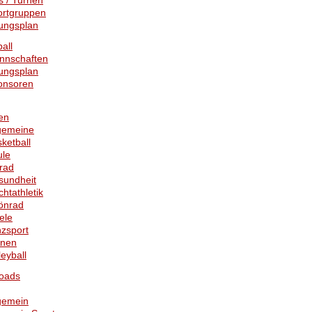
s / Turnen
ortgruppen
ungsplan
ball
nnschaften
ungsplan
onsoren
en
gemeine
ketball
ule
rad
sundheit
chtathletik
önrad
ele
zsport
rnen
leyball
oads
gemein