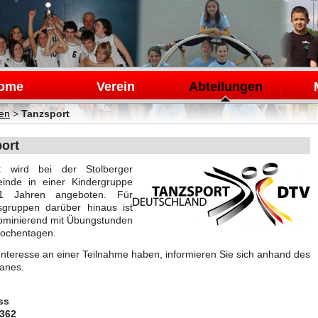
en
ome
Verein
Abteilungen
gen
>
Tanzsport
ort
t wird bei der Stolberger
inde in einer Kindergruppe
1 Jahren angeboten. Für
rsgruppen darüber hinaus ist
minierend mit Übungstunden
Wochentagen.
 Interesse an einer Teilnahme haben, informieren Sie sich anhand des
anes.
ss
0362