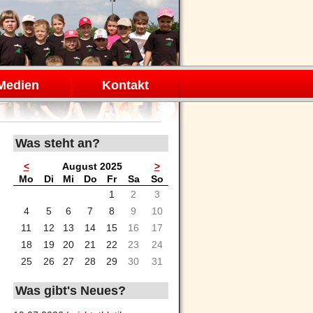
Medien
Kontakt
Was steht an?
<
August 2025
>
ntag
enstag
ttwoch
nnerstag
eitag
mstag
nntag
Mo
Di
Mi
Do
Fr
Sa
So
1
2
3
4
5
6
7
8
9
10
11
12
13
14
15
16
17
18
19
20
21
22
23
24
25
26
27
28
29
30
31
Was gibt's Neues?