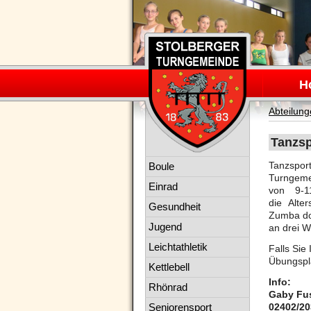
Navigation
überspring
H
Abteilun
Tanzsp
Navigation
Tanzspor
Boule
überspringen
Turngeme
Einrad
von 9-1
die Alte
Gesundheit
Zumba do
Jugend
an drei 
Leichtathletik
Falls Sie
Übungspl
Kettlebell
Info:
Rhönrad
Gaby Fu
Seniorensport
02402/2